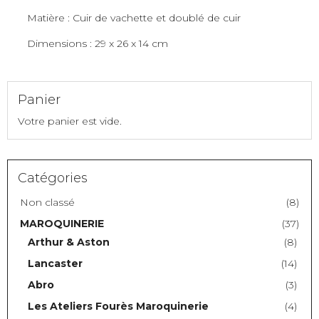
Lancaster
Matière : Cuir de vachette et doublé de cuir
Dimensions : 29 x 26 x 14 cm
Panier
Votre panier est vide.
Catégories
Non classé
(8)
MAROQUINERIE
(37)
Arthur & Aston
(8)
Lancaster
(14)
Abro
(3)
Les Ateliers Fourès Maroquinerie
(4)