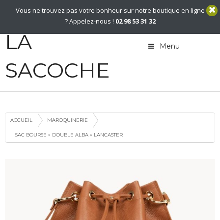
02 98 53 31 32
Vous ne trouvez pas votre bonheur sur notre boutique en ligne
Contact
? Appelez-nous !
02 98 53 31 32
LA
Menu
SACOCHE
ACCUEIL
MAROQUINERIE
SAC BOURSE » DOUBLE ALBA » LANCASTER