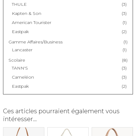
THULE
(3)
Kapten & Son
(3)
American Tourister
(1)
Eastpak
(2)
Gamme Affaires/Business
(1)
Lancaster
(1)
Scolaire
(8)
TANN'S
(3)
Cameléon
(3)
Eastpak
(2)
Ces articles pourraient également vous
intéresser…