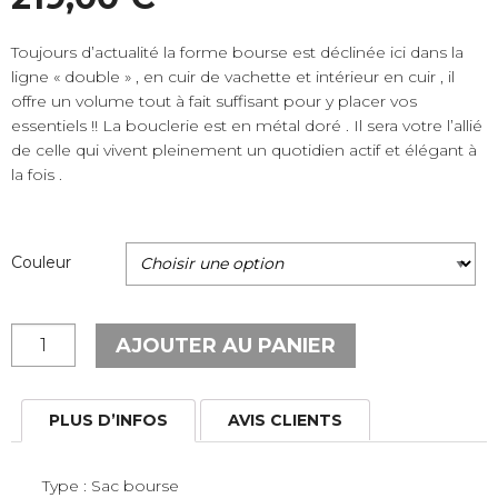
Toujours d’actualité la forme bourse est déclinée ici dans la
ligne « double » , en cuir de vachette et intérieur en cuir , il
offre un volume tout à fait suffisant pour y placer vos
essentiels !! La bouclerie est en métal doré . Il sera votre l’allié
de celle qui vivent pleinement un quotidien actif et élégant à
la fois .
Couleur
quantité
AJOUTER AU PANIER
de
Sac
bourse"
PLUS D’INFOS
AVIS CLIENTS
Double
Alba"
Type : Sac bourse