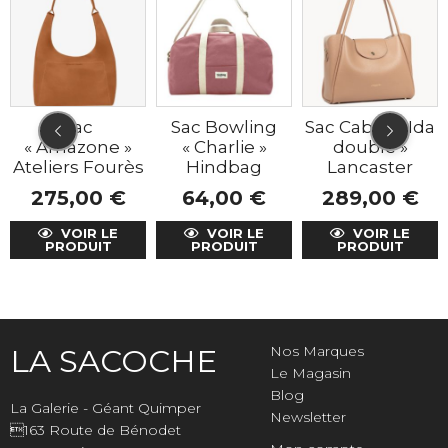
Sac
Sac Bowling
Sac Cabas « Ida
« Amazone »
« Charlie »
double »
Ateliers Fourès
Hindbag
Lancaster
275,00
€
64,00
€
289,00
€
VOIR LE
VOIR LE
VOIR LE
PRODUIT
PRODUIT
PRODUIT
LA SACOCHE
Nos Marques
Le Magasin
Blog
La Galerie - Géant Quimper
Newsletter
163 Route de Bénodet