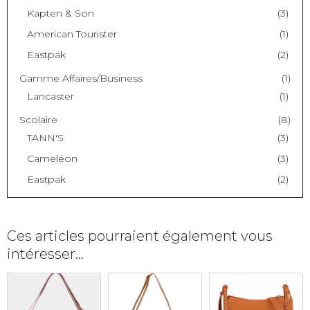
Kapten & Son
(3)
American Tourister
(1)
Eastpak
(2)
Gamme Affaires/Business
(1)
Lancaster
(1)
Scolaire
(8)
TANN'S
(3)
Cameléon
(3)
Eastpak
(2)
Ces articles pourraient également vous
intéresser…