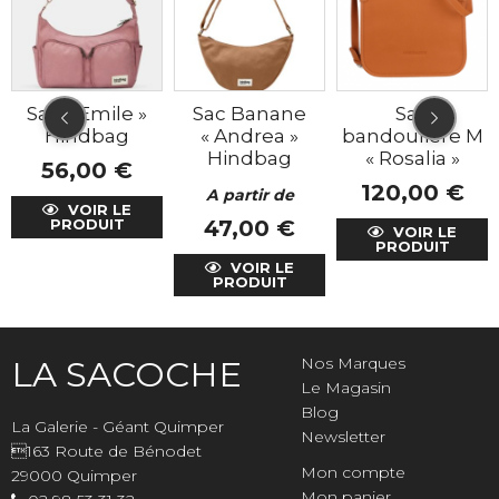
Sac « Emile »
Sac Banane
Sac
Hindbag
« Andrea »
bandoulière M
Hindbag
« Rosalia »
56,00
€
120,00
€
A partir de
VOIR LE
PRODUIT
47,00
€
VOIR LE
PRODUIT
VOIR LE
PRODUIT
LA SACOCHE
Nos Marques
Le Magasin
Blog
La Galerie - Géant Quimper
Newsletter
163 Route de Bénodet
Mon compte
29000 Quimper
Mon panier