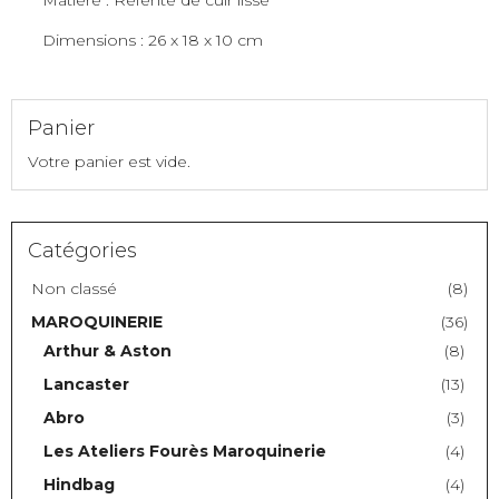
Lancaster
Dimensions : 26 x 18 x 10 cm
Panier
Votre panier est vide.
Catégories
Non classé
(8)
MAROQUINERIE
(36)
Arthur & Aston
(8)
Lancaster
(13)
Abro
(3)
Les Ateliers Fourès Maroquinerie
(4)
Hindbag
(4)