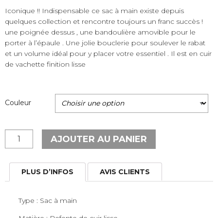
Iconique !! Indispensable ce sac à main existe depuis
quelques collection et rencontre toujours un franc succès !
une poignée dessus , une bandoulière amovible pour le
porter à l’épaule . Une jolie bouclerie pour soulever le rabat
et un volume idéal pour y placer votre essentiel . Il est en cuir
de vachette finition lisse
Couleur
quantité
AJOUTER AU PANIER
de
Sac
à
PLUS D’INFOS
AVIS CLIENTS
main
"Suave
Type : Sac à main
Even"
Matière : Refente de cuir lisse