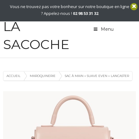
02 98 53 31 32
Vous ne trouvez pas votre bonheur sur notre boutique en ligne
Contact
? Appelez-nous !
02 98 53 31 32
LA
Menu
SACOCHE
ACCUEIL
MAROQUINERIE
SAC À MAIN « SUAVE EVEN » LANCASTER