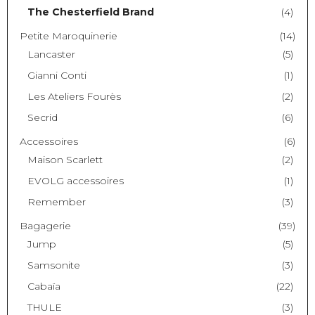
The Chesterfield Brand
(4)
Petite Maroquinerie
(14)
Lancaster
(5)
Gianni Conti
(1)
Les Ateliers Fourès
(2)
Secrid
(6)
Accessoires
(6)
Maison Scarlett
(2)
EVOLG accessoires
(1)
Remember
(3)
Bagagerie
(39)
Jump
(5)
Samsonite
(3)
Cabaïa
(22)
THULE
(3)