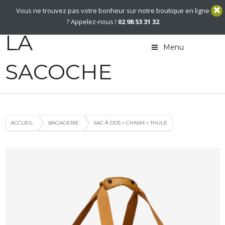
02 98 53 31 32
Vous ne trouvez pas votre bonheur sur notre boutique en ligne
Contact
? Appelez-nous !
02 98 53 31 32
LA
Menu
SACOCHE
ACCUEIL
BAGAGERIE
SAC À DOS « CHASM » THULE