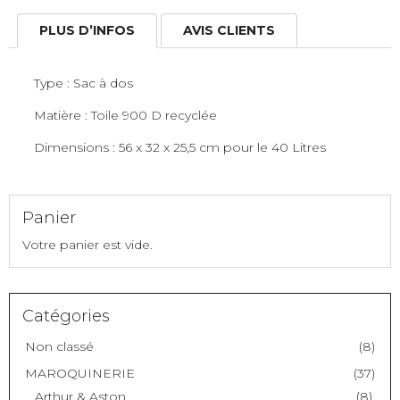
Sac
à
PLUS D’INFOS
AVIS CLIENTS
Dos
"Chasm"
Type : Sac à dos
THULE
Matière : Toile 900 D recyclée
Dimensions : 56 x 32 x 25,5 cm pour le 40 Litres
Panier
Votre panier est vide.
Catégories
Non classé
(8)
MAROQUINERIE
(37)
Arthur & Aston
(8)