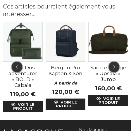
Ces articles pourraient également vous
intéresser…
Sac à Dos
Bergen Pro
Sac de voyage
adventurer
Kapten & Son
« Upsala »
« BOLD »
Jump
A partir de
Cabaïa
160,00
€
120,00
€
119,00
€
VOIR LE
VOIR LE
PRODUIT
VOIR LE
PRODUIT
PRODUIT
Nos Marques